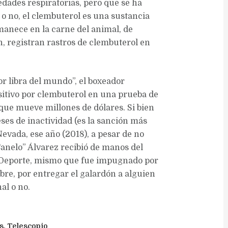
ades respiratorias, pero que se ha
o no, el clembuterol es una sustancia
anece en la carne del animal, de
 registran rastros de clembuterol en
or libra del mundo”, el boxeador
sitivo por clembuterol en una prueba de
que mueve millones de dólares. Si bien
ses de inactividad (es la sanción más
Nevada, ese año (2018), a pesar de no
Canelo” Álvarez recibió de manos del
l Deporte, mismo que fue impugnado por
bre, por entregar el galardón a alguien
al o no.
s
,
Telescopio