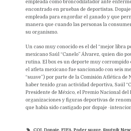
empleada como broncodilatador ante enfermed
encontrado en pruebas de deportistas. Dopaje 
empleada para engordar el ganado y que perm
manera que cuando las personas la consumen,
su organismo.
Un caso muy conocido es el del “mejor libra p
mexicano Saúl “Canelo” Álvarez, quien dio po
rutina. El box es un deporte muy corrompido 
el atleta mexicano fue sancionado con seis me
“suave”) por parte de la Comisión Atlética de 
haber tenido gran actividad deportiva, Saúl “
Presidente de México, el Premio Nacional de
organizaciones y figuras deportivas de renom
que había sido castigado por dopaje -intencion
COI
,
Dopaje
,
FIFA
,
Poder suave
,
Sputnik New