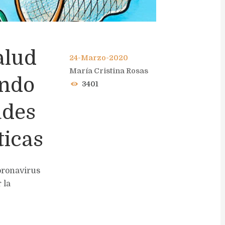
alud
24-Marzo-2020
María Cristina Rosas
endo
3401
ades
ticas
oronavirus
 la