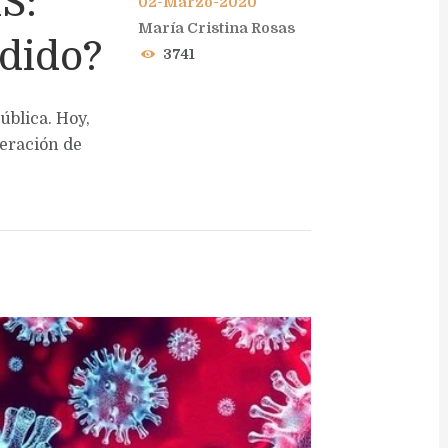
S:
02-Marzo-2020
María Cristina Rosas
dido?
3741
ública. Hoy,
feración de